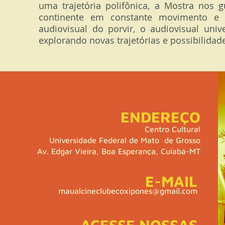
uma trajetória polifônica, a Mostra nos
continente em constante movimento e
audiovisual do porvir, o audiovisual univ
explorando novas trajetórias e possibilidad
ENDEREÇO
Centro Cultural
Universidade Federal de Mato de Grosso
Av. Edgar Vieira, Boa Esperança, Cuiabá-MT
E-MAIL
maualcineclubecoxipones@gmail.com
ACESSE NOSSAS